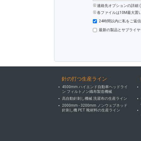
連絡先オプションの詳細 (&
各ファイルは10M最大置
24時間以内に私をご返
最新の製品とサプライヤ
針の打つ生産ライン
4500mm ハイエンド自動車ヘッドライ
ン フィルトノン織布製造機械
高自動針刺し機械 洗濯布の生産ライン
2000mm - 3200mm ノンウェブネッド
針刺し機 PET 靴材料の生産ライン