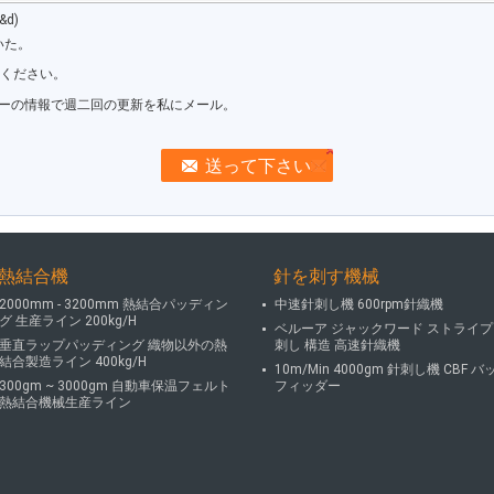
d)
いた。
信ください。
ーの情報で週二回の更新を私にメール。
熱結合機
針を刺す機械
2000mm - 3200mm 熱結合パッディン
中速針刺し機 600rpm針織機
グ 生産ライン 200kg/H
ベルーア ジャックワード ストライプ
垂直ラップパッディング 織物以外の熱
刺し 構造 高速針織機
結合製造ライン 400kg/H
10m/Min 4000gm 針刺し機 CBF バ
300gm ~ 3000gm 自動車保温フェルト
フィッダー
熱結合機械生産ライン