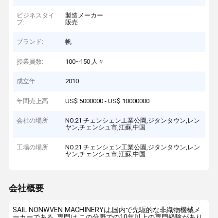
ビジネスタイ
製造メーカー
プ:
販売
ブランド:
帆
授業員数:
100~150 人々
成立年:
2010
年間売上高:
US$ 5000000 - US$ 10000000
会社の場所
NO.21 チェンシェン工業公園,ジタンタウン,レン
ヤン,チェンシュ市,江蘇,中国
工場の場所
NO.21 チェンシェン工業公園,ジタンタウン,レン
ヤン,チェンシュ市,江蘇,中国
会社概要
SAIL NONWVEN MACHINERYは,国内で先駆的な非織物機械メ
ーカーである. 専門は,この分野での10年以上の専門経験があり