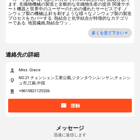
ます. 非織物機械の製造と全般的な非織物生産の提供 関連サポ
ート機器と世界中のユーザーのための優れたサービスです ノ
ンウェブ製の機械は,針を刺すような様々なノンウェブ製の製造
プロセスをカバーする. 熱結合と化学結合が特徴的なカテゴリ
ーである. 地質繊維,熱結合ワッ...
多くを見て下さい
連絡先の詳細
Miss. Grace
NO.21 チェンシェン工業公園,ジタンタウン,レンヤン,チェンシ
ュ市,江蘇,中国
+8615821125326
接触
メッセージ
迅速に返信します