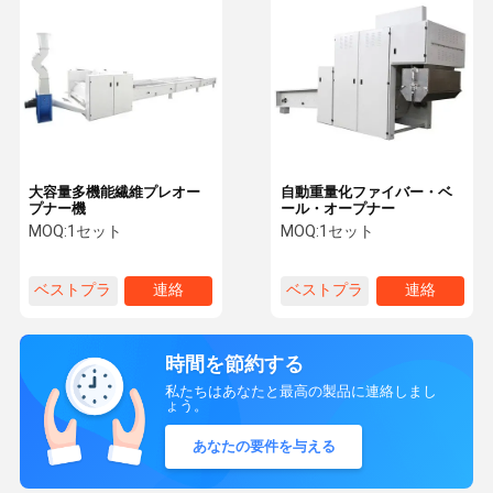
大容量多機能繊維プレオー
自動重量化ファイバー・ベ
プナー機
ール・オープナー
MOQ:
1セット
MOQ:
1セット
ベストプラ
連絡
ベストプラ
連絡
イス
イス
時間を節約する
私たちはあなたと最高の製品に連絡しまし
ょう。
あなたの要件を与える