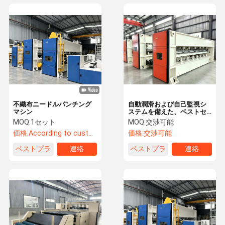
不織布ニードルパンチング
自動潤滑および自己監視シ
マシン
ステムを備えた、ベストセ
ルの高速ニードルパンチン
MOQ:
1セット
MOQ:
交渉可能
グマシン
価格:
According to customization
価格:
交渉可能
ベストプラ
連絡
ベストプラ
連絡
イス
イス