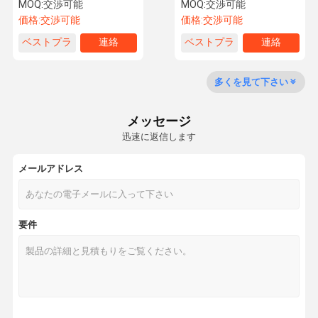
ワット用
クアップとホットセット
MOQ:
交渉可能
MOQ:
交渉可能
30m/Min 仕上げステンター
価格:
交渉可能
価格:
交渉可能
マシン
ベストプラ
連絡
ベストプラ
連絡
工場 ツアー
品質管理
連絡してくだ
ニュース
イス
イス
さい
多くを見て下さい
メッセージ
迅速に返信します
引金 を 求め
て ください
メールアドレス
針の打つ生産ライン
要件
熱結合機
針を刺す機械
カーディング機