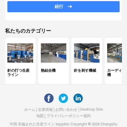
繊維の入り口機械
続行
ウェブ 形成 機械
非織物オーブン
私たちのカテゴリー
カレンダー式アイロン機
ウィンド マシーン
繊維の仕上げ機械
針の打つ生産
熱結合機
針を刺す機械
カーディン
化学結合用 織物以外の機械
ライン
機
Desktop Site
ホーム
企業情報
お問い合わせ
地図
プライバシーポリシー規約
中国 非編まれた生産ライン supplier.
Copyright © 2026 Changshu