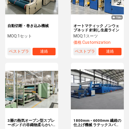
自動切断・巻き込み機械
オートマティック ノンウェ
ブネッド 針刺し生産ライン
MOQ:
1セット
MOQ:
1スーツ
価格:
Customization
ベストプラ
連絡
ベストプラ
連絡
イス
イス
家へ
製品
ビデオ
わたしたち
に つい て
3層の熱気オーブン型スプレ
1800mm - 6000mm 繊維の
ーボンドの非織物柔らかい
仕上げ機械 ラテックスバッ