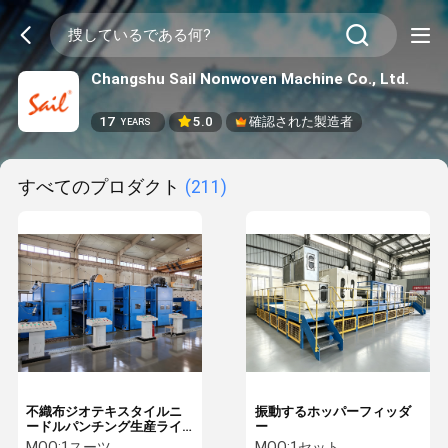
Changshu Sail Nonwoven Machine Co., Ltd.
17
5.0
確認された製造者
YEARS
すべてのプロダクト
(211)
不織布ジオテキスタイルニ
振動するホッパーフィッダ
ードルパンチング生産ライ
ー
ン
MOQ:
1スーツ
MOQ:
1セット