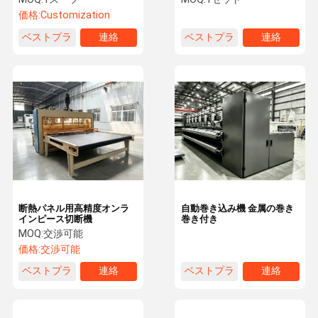
価格:
Customization
ベストプラ
連絡
ベストプラ
連絡
イス
イス
断熱パネル用高精度オンラ
自動巻き込み機 金属の巻き
インピース切断機
巻き付き
MOQ:
交渉可能
価格:
交渉可能
ベストプラ
連絡
ベストプラ
連絡
イス
イス