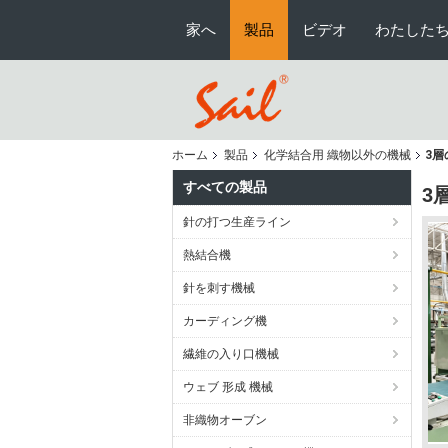
家へ
製品
ビデオ
わたしたち
ホーム
製品
化学結合用 織物以外の機械
3
すべての製品
3
針の打つ生産ライン
熱結合機
針を刺す機械
カーディング機
繊維の入り口機械
ウェブ 形成 機械
非織物オーブン