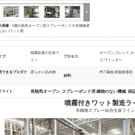
大画像 :
3層の熱気オーブン型スプレーボンドの非織物柔
らかいワット用
噴霧粘着の生産ラ
オープン,ブレンド,
イプ:
プロセス:
イン
グ,ワインダー
用できるプロダク
柔らかい詰め物
PET繊維,樹脂接着剤
材料:
長熱気オーブン
スプレーボンド用 織物のない機械
保
イライト:
,
,
噴霧付きワット製造ラ
非織物スプレー結合生産ライン