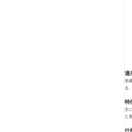
適
非
る.
特
主
と
仕