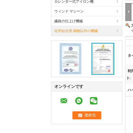
カレンダー式アイロン機
ウィンド マシーン
繊維の仕上げ機械
化学結合用 織物以外の機械
タ
利
ト:
オンラインです
ハ