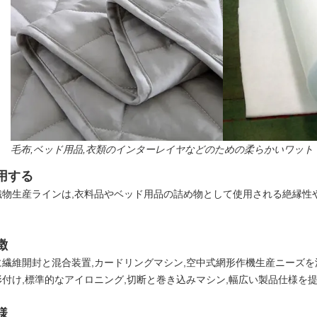
毛布,ベッド用品,衣類のインターレイヤなどのための柔らかいワット
用する
織物生産ラインは,衣料品やベッド用品の詰め物として使用される絶縁性
徴
に繊維開封と混合装置,カードリングマシン,空中式網形作機生産ニーズを
形付け,標準的なアイロニング,切断と巻き込みマシン,幅広い製品仕様を提
様