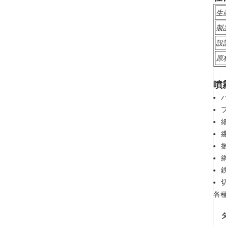
生
製
設
原
噴
各