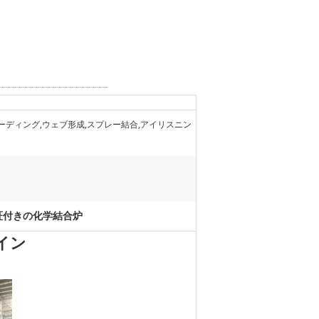
カーディング,ウェブ形成,スプレー結合,アイリスニン
証付きの化学結合炉
イン