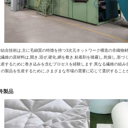
学結合技術は,主に毛細質の特徴を持つ3次元ネットワーク構造の非織物材
繊維の原材料は,開き,混ぜ,硬化,網を敷き,粘着剤を噴霧し,乾燥し,形
生産するために巻き込みを含むプロセスを経験します.異なる繊維の組み
さの製品を生産するために,さまざまな市場の需要に応じて選択することが
終製品