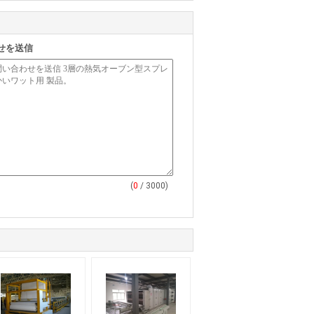
せを送信
(
0
/ 3000)