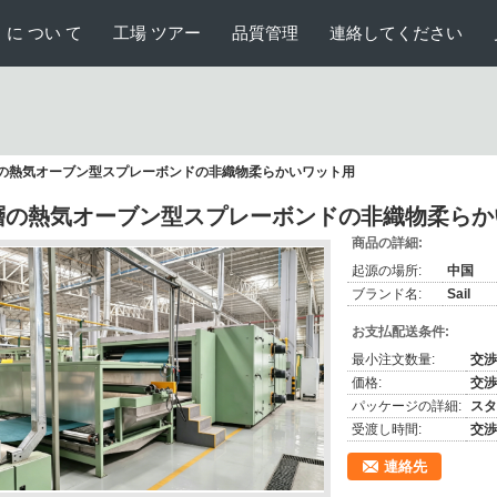
 に つい て
工場 ツアー
品質管理
連絡してください
層の熱気オーブン型スプレーボンドの非織物柔らかいワット用
層の熱気オーブン型スプレーボンドの非織物柔らか
商品の詳細:
起源の場所:
中国
ブランド名:
Sail
お支払配送条件:
最小注文数量:
交渉
価格:
交渉
パッケージの詳細:
スタ
受渡し時間:
交渉
連絡先