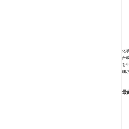
化
合成
を
細
最