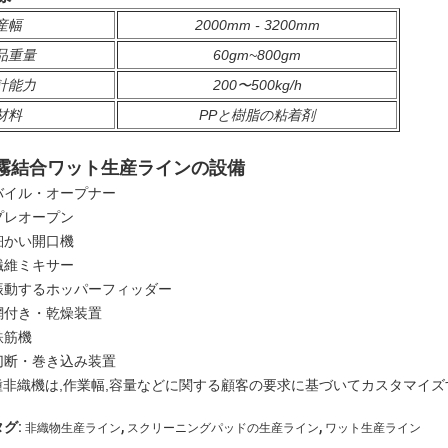
産幅
2000mm - 3200mm
品重量
60gm~800gm
計能力
200〜500kg/h
材料
PPと樹脂の粘着剤
霧結合ワット生産ラインの設備
バイル・オープナー
プレオープン
細かい開口機
繊維ミキサー
振動するホッパーフィッダー
網付き・乾燥装置
鉄筋機
切断・巻き込み装置
種非織機は,作業幅,容量などに関する顧客の要求に基づいてカスタマイズ
,
,
タグ:
非織物生産ライン
スクリーニングパッドの生産ライン
ワット生産ライン