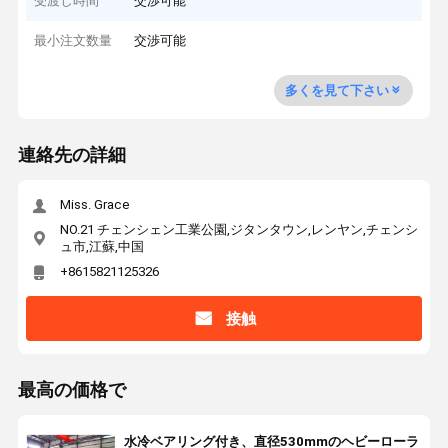
受渡し時間
交渉可能
最小注文数量
交渉可能
多くを見て下さい
連絡先の詳細
Miss. Grace
NO.21 チェンシェン工業公園,ジタンタウン,レンヤン,チェンシ
ュ市,江蘇,中国
+8615821125326
接触
最高の価格で
水冷ベアリング付き、直径530mmのヘビーローラ