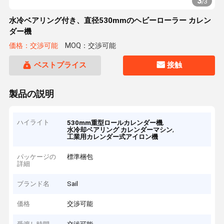
3
/
3
水冷ベアリング付き、直径530mmのヘビーローラー カレン
ダー機
価格：交渉可能
MOQ：交渉可能
ベストプライス
接触
製品の説明
ハイライト
,
530mm重型ロールカレンダー機
,
水冷却ベアリング カレンダーマシン
工業用カレンダー式アイロン機
パッケージの
標準梱包
詳細
ブランド名
Sail
価格
交渉可能