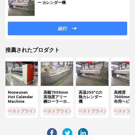
ー カレンダー機
続行
推薦されたプロダクト
Nonwoven
高幅7000mm
高温250°Cの
高精度
Hot Calender
高強度アリー
熱カレンダー
7000mm
Machine
鋼ローラーホ
機
布用ヘビー
ットカレンダ
レンダー
ー機
ベストプライス
ベストプライス
ベストプライス
ベストプラ