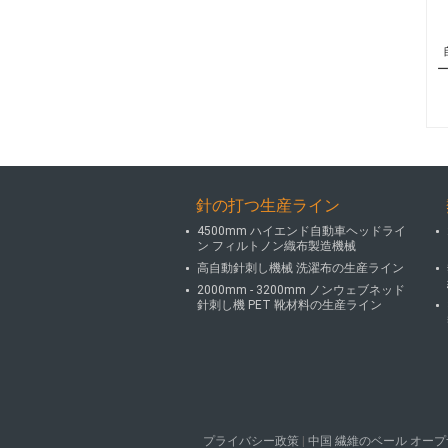
針の打つ生産ライン
4500mm ハイエンド自動車ヘッドライ
ン フィルトノン織布製造機械
高自動針刺し機械 洗濯布の生産ライン
2000mm - 3200mm ノンウェブネッド
針刺し機 PET 靴材料の生産ライン
プライバシー政策
|
中国 繊維のベール オープ