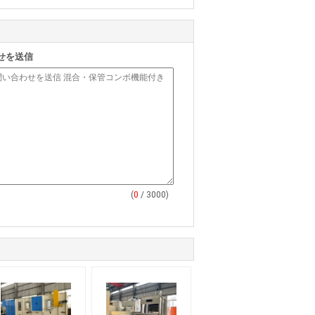
せを送信
(
0
/ 3000)