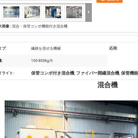
大画像 :
混合・保管コンボ機能付き混合機
イプ:
繊維を混ぜる機械
応用:
:
100-800kg/h
保管コンボ付き混合機
ファイバー開繊混合機
保管機
イライト:
,
,
混合機