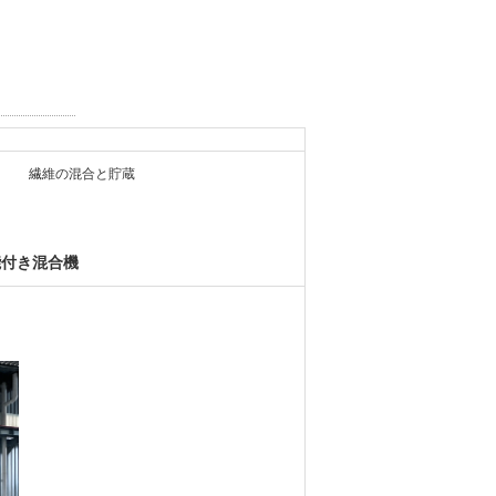
繊維の混合と貯蔵
能付き混合機