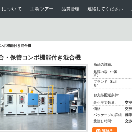
 に つい て
工場 ツアー
品質管理
連絡してください
ンボ機能付き混合機
合・保管コンボ機能付き混合機
商品の詳細:
起源の場
中国
所:
ブランド
Sail
名:
お支払配送条件:
最小注文数量:
交渉
価格:
交渉
パッケージの詳細:
標準
受渡し時間:
交渉
連絡先