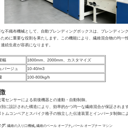
要な不織布機械として、自動ブレンディングボックスは、ブレンディン
るために重要な役割を果たします。この機能により、繊維混合物の均一
、連続生産が容易になります。
業幅
1800mm、2000mm、カスタマイズ
ュバージュ
10-40/m3
量
100-800kg/h
徴
光電センサーによる前後機器との連動・自動制御。
特別に設計された構造により、効率的かつ均一な繊維混合が保証されま
ボトムコンベアとスパイク格子の独立した伝達装置とインバータ制御に
,
,
タグ:
繊維の入り口機械
繊維のベール オープナ
バール オープナー マシン