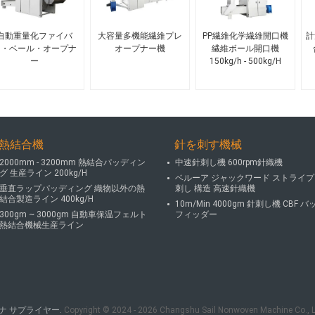
自動重量化ファイバ
大容量多機能繊維プレ
PP繊維化学繊維開口機
計
ー・ベール・オープナ
オープナー機
繊維ボール開口機
ー
150kg/h - 500kg/H
熱結合機
針を刺す機械
2000mm - 3200mm 熱結合パッディン
中速針刺し機 600rpm針織機
グ 生産ライン 200kg/H
ベルーア ジャックワード ストライプ
垂直ラップパッディング 織物以外の熱
刺し 構造 高速針織機
結合製造ライン 400kg/H
10m/Min 4000gm 針刺し機 CBF バ
300gm ~ 3000gm 自動車保温フェルト
フィッダー
熱結合機械生産ライン
ナ サプライヤー.
Copyright © 2024 - 2026 Changshu Sail Nonwoven Machine Co., Lt