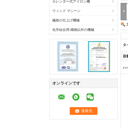
カレンダー式アイロン機
ウィンド マシーン
繊維の仕上げ機械
化学結合用 織物以外の機械
タ
容量
ハ
オンラインです