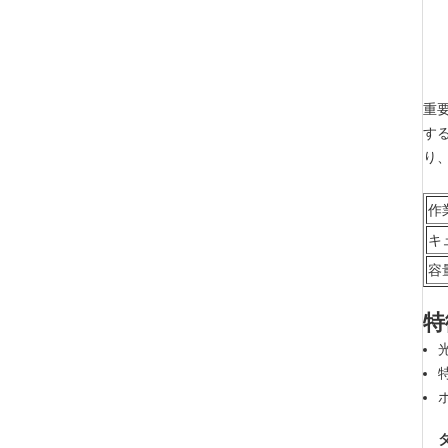
重
す
り
作
キ
容
特