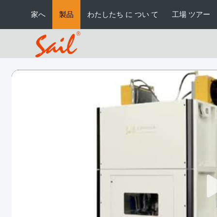
家へ
製品
わたしたち に つい て
工場 ツアー