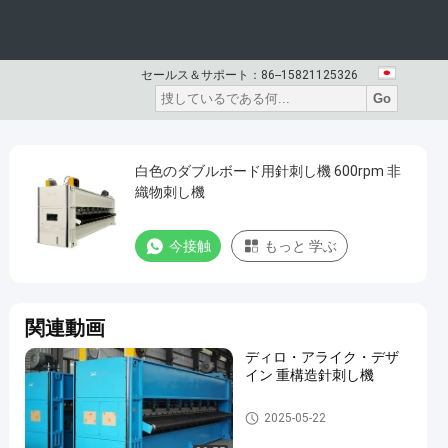
セールス＆サポート：
86--15821125326
Go
白色のダブルボード用針刺し機 600rpm 非
織物刺し機
今接触
もっと 学ぶ
関連動画
ディロ・アライク・デザ
イン 重構造針刺し機
針を刺す機械
2025-05-22