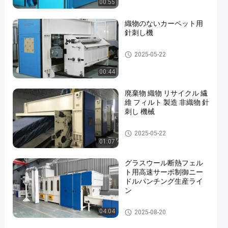
00:55
織物のないカーペット用
針刺し機
針を刺す機械
2025-05-22
00:44
廃棄物 織物 リサイクル 繊
維 フィルト 製造 非織物 針
刺し 機械
針を刺す機械
2025-05-22
01:07
グラスウール断熱フェル
ト用高速サーボ制御ニー
ドルパンチング生産ライ
ン
針の打つ生産ライン
04:04
2025-08-20