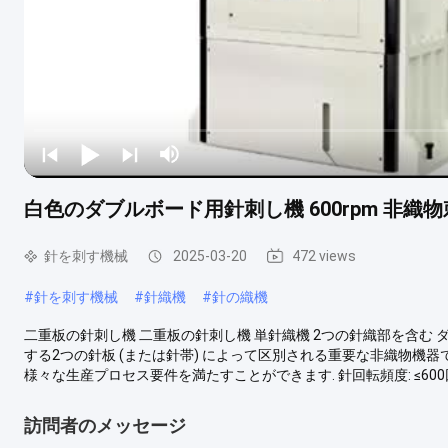
白色のダブルボード用針刺し機 600rpm 非織
針を刺す機械
2025-03-20
472 views
#
針を刺す機械
#
針織機
#
針の織機
二重板の針刺し機 二重板の針刺し機 単針織機 2つの針織部を含む
する2つの針板 (または針帯) によって区別される重要な非織物機器
様々な生産プロセス要件を満たすことができます. 針回転頻度: ≤600回転/分,
訪問者のメッセージ